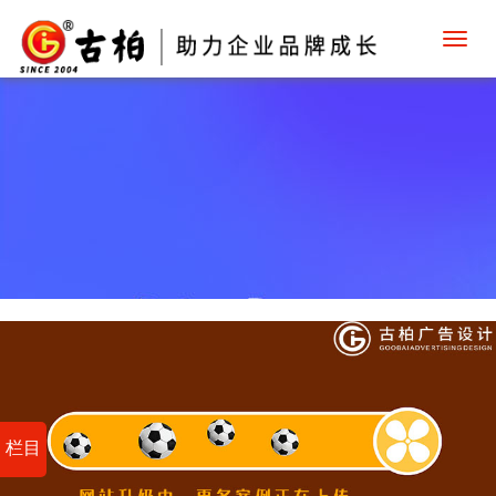
Toggl
navig
栏目