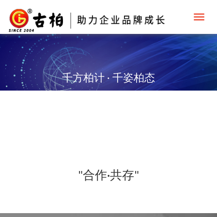
Toggl
navig
千方柏计 · 千姿柏态
"合作·共存"